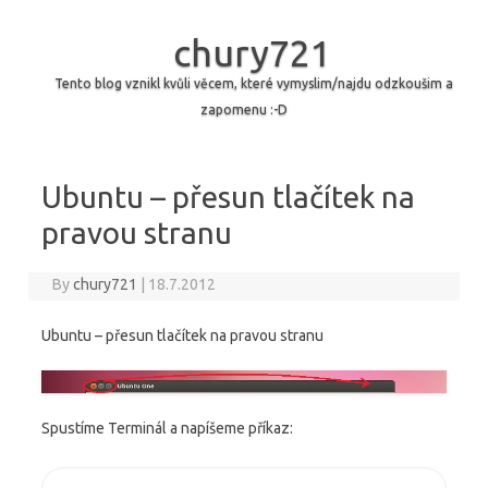
chury721
Tento blog vznikl kvůli věcem, které vymyslim/najdu odzkoušim a
zapomenu :-D
Skip to content
Ubuntu – přesun tlačítek na
pravou stranu
By
chury721
|
18.7.2012
Ubuntu – přesun tlačítek na pravou stranu
Spustíme Terminál a napíšeme příkaz: