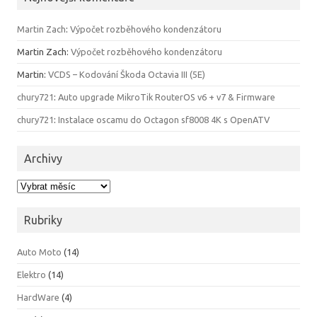
Martin Zach
:
Výpočet rozběhového kondenzátoru
Martin Zach
:
Výpočet rozběhového kondenzátoru
Martin
:
VCDS – Kodování Škoda Octavia III (5E)
chury721
:
Auto upgrade MikroTik RouterOS v6 + v7 & Firmware
chury721
:
Instalace oscamu do Octagon sf8008 4K s OpenATV
Archivy
Archivy
Rubriky
Auto Moto
(14)
Elektro
(14)
HardWare
(4)