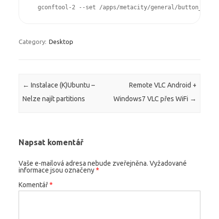
  gconftool-2 --set /apps/metacity/general/button_layou
Category:
Desktop
Post navigation
←
Instalace (K)Ubuntu –
Remote VLC Android +
Nelze najít partitions
Windows7 VLC přes WiFi
→
Napsat komentář
Vaše e-mailová adresa nebude zveřejněna.
Vyžadované
informace jsou označeny
*
Komentář
*