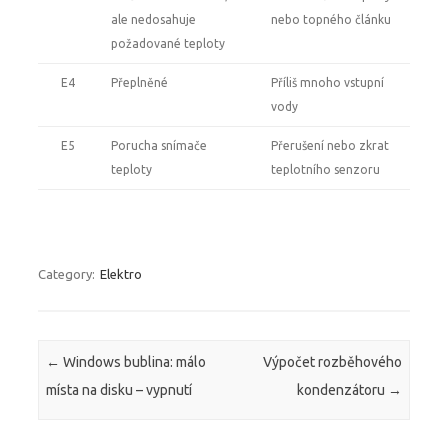
ale nedosahuje
nebo topného článku
požadované teploty
E4
Přeplněné
Příliš mnoho vstupní
vody
E5
Porucha snímače
Přerušení nebo zkrat
teploty
teplotního senzoru
Category:
Elektro
Post navigation
←
Windows bublina: málo
Výpočet rozběhového
místa na disku – vypnutí
kondenzátoru
→