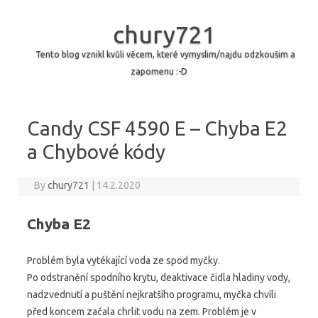
chury721
Tento blog vznikl kvůli věcem, které vymyslim/najdu odzkoušim a
zapomenu :-D
Skip to content
Candy CSF 4590 E – Chyba E2
a Chybové kódy
By
chury721
|
14.2.2020
Chyba E2
Problém byla vytékající voda ze spod myčky.
Po odstranění spodního krytu, deaktivace čidla hladiny vody,
nadzvednutí a puštění nejkratšího programu, myčka chvíli
před koncem začala chrlit vodu na zem. Problém je v