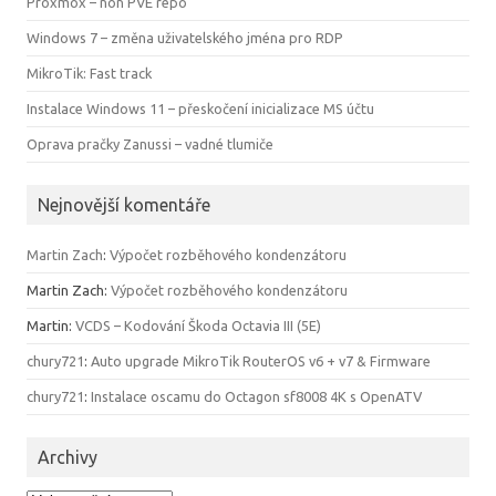
Proxmox – non PVE repo
Windows 7 – změna uživatelského jména pro RDP
MikroTik: Fast track
Instalace Windows 11 – přeskočení inicializace MS účtu
Oprava pračky Zanussi – vadné tlumiče
Nejnovější komentáře
Martin Zach
:
Výpočet rozběhového kondenzátoru
Martin Zach
:
Výpočet rozběhového kondenzátoru
Martin
:
VCDS – Kodování Škoda Octavia III (5E)
chury721
:
Auto upgrade MikroTik RouterOS v6 + v7 & Firmware
chury721
:
Instalace oscamu do Octagon sf8008 4K s OpenATV
Archivy