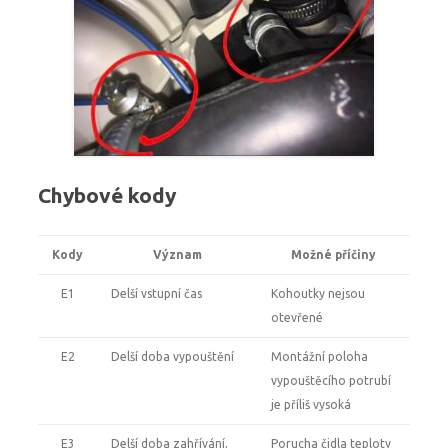
Chybové kody
Kody
Význam
Možné příčiny
E1
Delší vstupní čas
Kohoutky nejsou
otevřené
E2
Delší doba vypouštění
Montážní poloha
vypouštěcího potrubí
je příliš vysoká
E3
Delší doba zahřívání,
Porucha čidla teploty